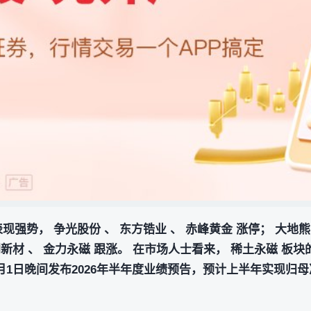
现强势， 争光股份 、 东方锆业 、 赤峰黄金 涨停； 大地熊 
奔朗新材 、 金力永磁 跟涨。 在市场人士看来， 稀土永磁 板
7月1日晚间发布2026年半年度业绩预告，预计上半年实现归母净