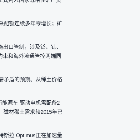
矿产正式列入国家战略性矿产资
。
开采配额连续多年零增长；矿
施出口管制，涉及钐、钆、
约束和海外流通管控两端同
供需矛盾的预期。从稀土价格
能源车 驱动电机需配备2
磁材稀土需求较2015年已
拉 Optimus正在加速量