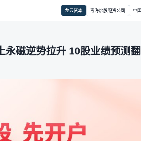
龙云资本
青海炒股配资公司
中
土永磁逆势拉升 10股业绩预测