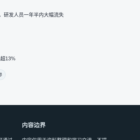
解，研发人员一年半内大幅流失
超13%
导
内容边界