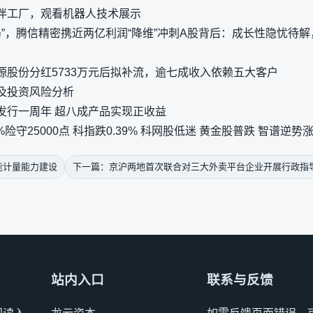
伴工厂，观看机器人技术展示
人局”，腾信精密携近两亿利润“降维”冲刺A股背后：成长性隐忧待
源股份分红5733万元后拟补流，逾七成收入依赖五大客户
及投资风险分析
发行一周年 超八成产品实现正收益
险守25000点 科指跌0.39% 科网股低迷 黄金股普跌 智谱逆势涨
能计量能力建设
下一篇：京沪两地首次联合对三大外卖平台企业开展行政指
站内入口
联系与反馈