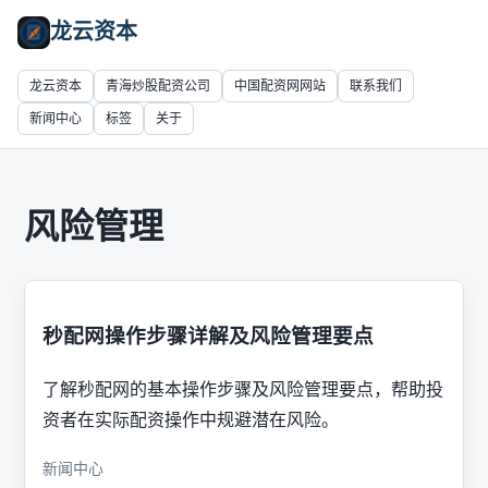
龙云资本
龙云资本
青海炒股配资公司
中国配资网网站
联系我们
新闻中心
标签
关于
风险管理
秒配网操作步骤详解及风险管理要点
了解秒配网的基本操作步骤及风险管理要点，帮助投
资者在实际配资操作中规避潜在风险。
新闻中心