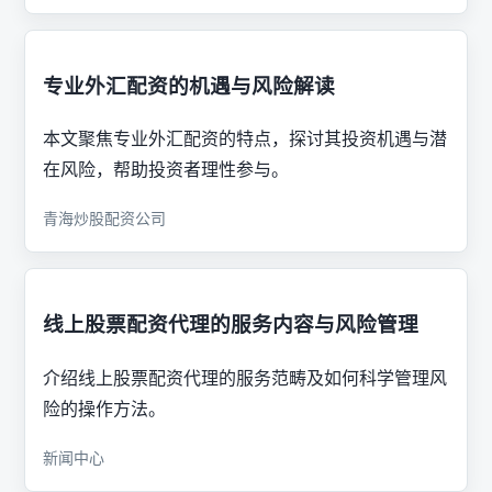
专业外汇配资的机遇与风险解读
本文聚焦专业外汇配资的特点，探讨其投资机遇与潜
在风险，帮助投资者理性参与。
青海炒股配资公司
线上股票配资代理的服务内容与风险管理
介绍线上股票配资代理的服务范畴及如何科学管理风
险的操作方法。
新闻中心